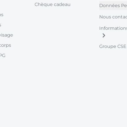
Chèque cadeau
Données Pe
ms
Nous contac
s
Information
visage
corps
Groupe CSE
LPG