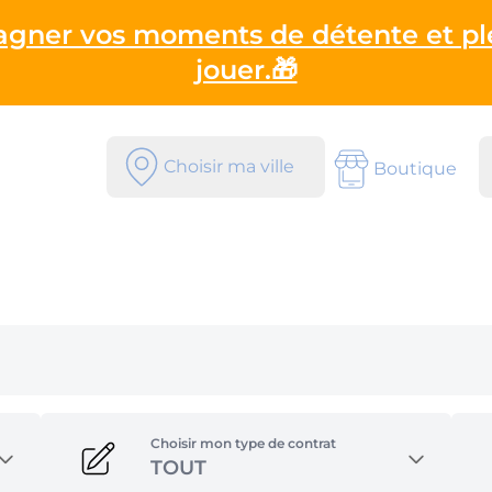
gagner vos moments de détente et pl
jouer.🎁
Choisir ma ville
Boutique
Choisir mon type de contrat
TOUT