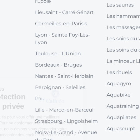
l'École
Les saunas
Lieusaint
- Carré-Sénart
Les hamma
Cormeilles-en-Parisis
Les massage
Lyon
- Sainte Foy-Lès-
Les soins du 
Lyon
Les soins du 
Toulouse
- L'Union
La minceur 
Bordeaux
- Bruges
Les rituels
Nantes
- Saint-Herblain
Aquagym
Perpignan
- Saleilles
Information cookies
Aquabike
Gérer la protection
Pau
de votre vie privée
Aquatraining
Lille
- Marcq-en-Barœul
Aquapilates
Nous utilisons les cookies pour vous offrir une meilleure
Strasbourg
- Lingolsheim
expérience utilisateur. Pour se conformer à la nouvelle directive
Aquasculpt
concernant la vie privée, nous devons vous demander votre
Noisy-Le-Grand
- Avenue
consentement pour sauvegarder des cookies sur votre ordinateur.
du Fort